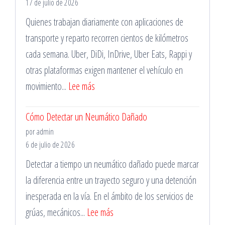
17 de julio de 2026
un
Quienes trabajan diariamente con aplicaciones de
Vehículo
transporte y reparto recorren cientos de kilómetros
en
cada semana. Uber, DiDi, InDrive, Uber Eats, Rappi y
Buen
otras plataformas exigen mantener el vehículo en
Estado
:
movimiento...
Lee más
en
Cambio
Cada
Cómo Detectar un Neumático Dañado
de
Viaje
por admin
Ruedas
6 de julio de 2026
para
Detectar a tiempo un neumático dañado puede marcar
Conductores
la diferencia entre un trayecto seguro y una detención
de
inesperada en la vía. En el ámbito de los servicios de
Aplicaciones
:
grúas, mecánicos...
Lee más