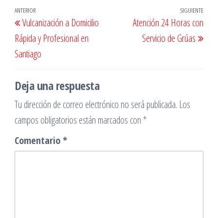
Navegación
Entrada
ANTERIOR
SIGUIENTE
Entr
Vulcanización a Domicilio
Atención 24 Horas con
de
anterior
sigu
Rápida y Profesional en
Servicio de Grúas
entradas
Santiago
Deja una respuesta
Tu dirección de correo electrónico no será publicada.
Los
campos obligatorios están marcados con
*
Comentario
*